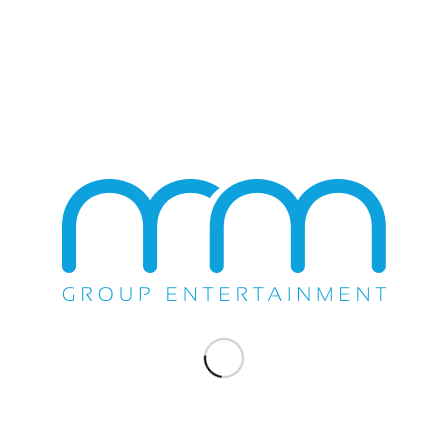
1,350
SEP. 1, 2018
COCOCABANA
HYATTSVILLE, MD
N/A
SEP. 2, 2018
EL PALACIO