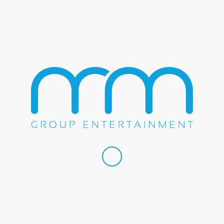
Los Chairez
Martin Castillo
Nena Guzman
Regulo Caro
Revolver Cannabis
Banda Culiacancito
1
2
3
4