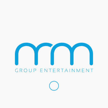
Pedro Fernandez
Lupita Infante
Rodney Carrington
Grupo Canaveral
Teo Gonzalez